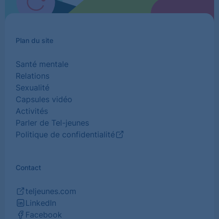
Plan du site
Santé mentale
Relations
Sexualité
Capsules vidéo
Activités
Parler de Tel-jeunes
Politique de confidentialité
(Ouvrir
dans
un
Contact
nouvel
onglet)
teljeunes.com
(Ouvrir
LinkedIn
dans
(Ouvrir
Facebook