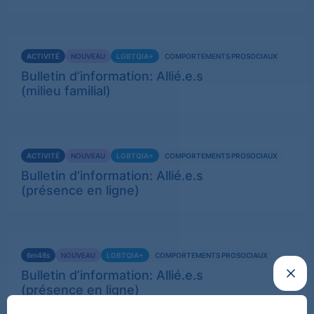
Voir
ACTIVITÉ
NOUVEAU
LGBTQIA+
COMPORTEMENTS PROSOCIAUX
plus
Bulletin d’information: Allié.e.s
(milieu familial)
Voir
ACTIVITÉ
NOUVEAU
LGBTQIA+
COMPORTEMENTS PROSOCIAUX
plus
Bulletin d’information: Allié.e.s
(présence en ligne)
Voir
6m48s
NOUVEAU
LGBTQIA+
COMPORTEMENTS PROSOCIAUX
plus
Fermer
Bulletin d’information: Allié.e.s
(présence en ligne)