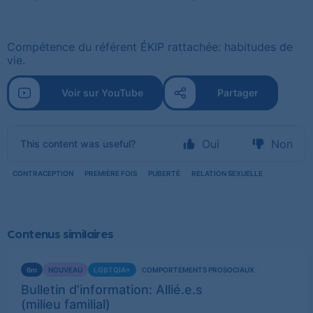
Compétence du référent ÉKIP rattachée: habitudes de
vie.
Voir sur YouTube
Partager
Oui
Non
This content was useful?
CONTRACEPTION
PREMIÈRE FOIS
PUBERTÉ
RELATION SEXUELLE
Contenus similaires
Voir
6m
NOUVEAU
LGBTQIA+
COMPORTEMENTS PROSOCIAUX
plus
Bulletin d’information: Allié.e.s
(milieu familial)