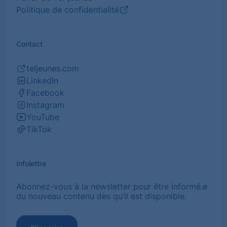
Politique de confidentialité
(Ouvrir
dans
un
Contact
nouvel
onglet)
teljeunes.com
(Ouvrir
LinkedIn
dans
(Ouvrir
Facebook
un
dans
(Ouvrir
Instagram
nouvel
un
dans
(Ouvrir
YouTube
onglet)
nouvel
un
dans
(Ouvrir
TikTok
onglet)
nouvel
un
dans
(Ouvrir
onglet)
nouvel
un
dans
onglet)
nouvel
un
Infolettre
onglet)
nouvel
onglet)
Abonnez-vous à la newsletter pour être informé.e
du nouveau contenu dès qu’il est disponible.