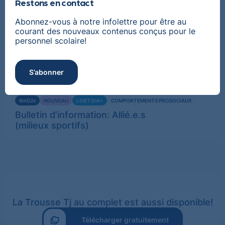
Restons en contact
Voir
Abonnez-vous à notre infolettre pour être au
courant des nouveaux contenus conçus pour le
ACTIVITÉ
NOUVEAU
LGBTQIA+
COMPORTEMENTS PROSOCIAUX
plus
personnel scolaire!
Bulletin d’information: Allié.e.s
(milieux sportifs)
S’abonner
Voir
6m02s
NOUVEAU
LGBTQIA+
COMPORTEMENTS PROSOCIAUX
plus
Bulletin d’information: Allié.e.s
(milieux sportifs)
La Trousse Tj au complet est aussi disponible!
Télécharger gratuitement