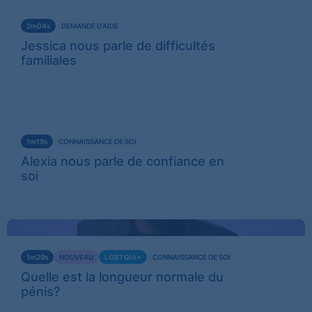
plus
2m04s
DEMANDE D'AIDE
Jessica nous parle de difficultés
familiales
Vidéo témoignage sur la confiance en soi
Voir
plus
1m19s
CONNAISSANCE DE SOI
Alexia nous parle de confiance en
soi
Quelle longueur fait un pénis en moyenne
Voir
plus
1m29s
NOUVEAU
LGBTQIA+
CONNAISSANCE DE SOI
Quelle est la longueur normale du
pénis?