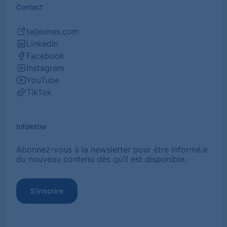
un
Contact
nouvel
onglet)
teljeunes.com
(Ouvrir
LinkedIn
dans
(Ouvrir
Facebook
un
dans
(Ouvrir
Instagram
nouvel
un
dans
(Ouvrir
YouTube
onglet)
nouvel
un
dans
(Ouvrir
TikTok
onglet)
nouvel
un
dans
(Ouvrir
onglet)
nouvel
un
dans
onglet)
nouvel
un
Infolettre
onglet)
nouvel
onglet)
Abonnez-vous à la newsletter pour être informé.e
du nouveau contenu dès qu’il est disponible.
S’inscrire