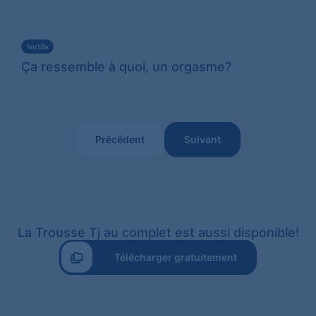
Qu'est-ce que ça fait d'avoir un orgasme
Voir
plus
1m18s
Ça ressemble à quoi, un orgasme?
Précédent
Suivant
La Trousse Tj au complet est aussi disponible!
Télécharger gratuitement