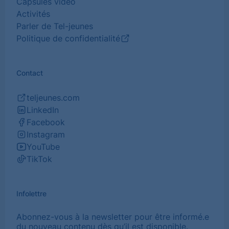
Capsules vidéo
Activités
Parler de Tel-jeunes
Politique de confidentialité
(Ouvrir
dans
un
Contact
nouvel
onglet)
teljeunes.com
(Ouvrir
LinkedIn
dans
(Ouvrir
Facebook
un
dans
(Ouvrir
Instagram
nouvel
un
dans
(Ouvrir
YouTube
onglet)
nouvel
un
dans
(Ouvrir
TikTok
onglet)
nouvel
un
dans
(Ouvrir
onglet)
nouvel
un
dans
onglet)
nouvel
un
Infolettre
onglet)
nouvel
onglet)
Abonnez-vous à la newsletter pour être informé.e
du nouveau contenu dès qu’il est disponible.