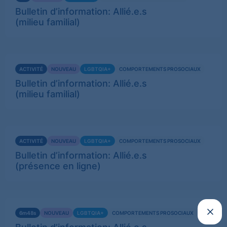
plus
Bulletin d’information: Allié.e.s
(milieu familial)
Voir
ACTIVITÉ
NOUVEAU
LGBTQIA+
COMPORTEMENTS PROSOCIAUX
plus
Bulletin d’information: Allié.e.s
(milieu familial)
Voir
ACTIVITÉ
NOUVEAU
LGBTQIA+
COMPORTEMENTS PROSOCIAUX
plus
Bulletin d’information: Allié.e.s
(présence en ligne)
Voir
Fermer
6m48s
NOUVEAU
LGBTQIA+
COMPORTEMENTS PROSOCIAUX
plus