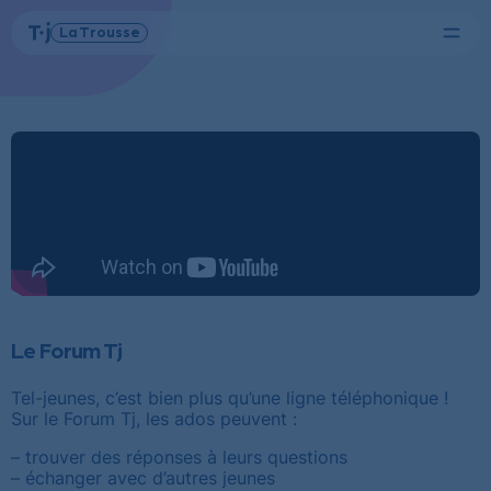
Menu
La Trousse
Tel-
Page
jeunes
d'accueil
Le Forum Tj
Tel-jeunes, c’est bien plus qu’une ligne téléphonique !
Sur le Forum Tj, les ados peuvent :
– trouver des réponses à leurs questions
– échanger avec d’autres jeunes