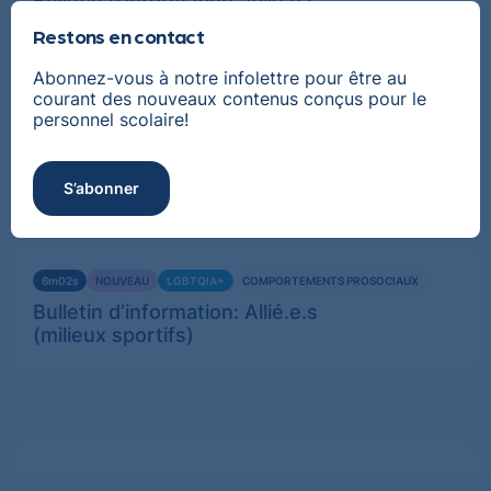
Bulletin d’information: Allié.e.s
(présence en ligne)
Restons en contact
Abonnez-vous à notre infolettre pour être au
courant des nouveaux contenus conçus pour le
Voir
personnel scolaire!
ACTIVITÉ
NOUVEAU
LGBTQIA+
COMPORTEMENTS PROSOCIAUX
plus
Bulletin d’information: Allié.e.s
(milieux sportifs)
S’abonner
Voir
6m02s
NOUVEAU
LGBTQIA+
COMPORTEMENTS PROSOCIAUX
plus
Bulletin d’information: Allié.e.s
(milieux sportifs)