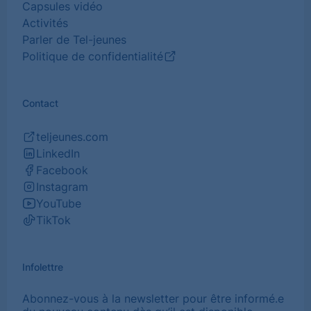
Capsules vidéo
Activités
Parler de Tel-jeunes
Politique de confidentialité
(Ouvrir
dans
un
Contact
nouvel
onglet)
teljeunes.com
(Ouvrir
LinkedIn
dans
(Ouvrir
Facebook
un
dans
(Ouvrir
Instagram
nouvel
un
dans
(Ouvrir
YouTube
onglet)
nouvel
un
dans
(Ouvrir
TikTok
onglet)
nouvel
un
dans
(Ouvrir
onglet)
nouvel
un
dans
onglet)
nouvel
un
Infolettre
onglet)
nouvel
onglet)
Abonnez-vous à la newsletter pour être informé.e