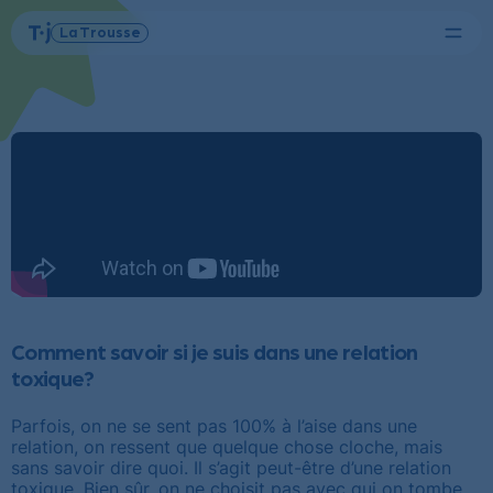
Menu
La Trousse
Tel-
Page
jeunes
d'accueil
Comment savoir si je suis dans une relation
toxique?
Parfois, on ne se sent pas 100% à l’aise dans une
relation, on ressent que quelque chose cloche, mais
sans savoir dire quoi. Il s’agit peut-être d’une relation
toxique. Bien sûr, on ne choisit pas avec qui on tombe