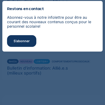
Bulletin d’information: Allié.e.s
(présence en ligne)
Restons en contact
Abonnez-vous à notre infolettre pour être au
courant des nouveaux contenus conçus pour le
Voir
personnel scolaire!
ACTIVITÉ
NOUVEAU
LGBTQIA+
COMPORTEMENTS PROSOCIAUX
plus
Bulletin d’information: Allié.e.s
(milieux sportifs)
S’abonner
Voir
6m02s
NOUVEAU
LGBTQIA+
COMPORTEMENTS PROSOCIAUX
plus
Bulletin d’information: Allié.e.s
(milieux sportifs)